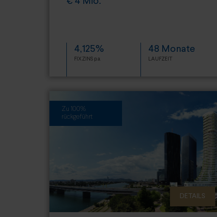
€ 4 Mio.
4,125%
48 Monate
FIXZINS p.a.
LAUFZEIT
Zu 100%
rückgeführt
DETAILS