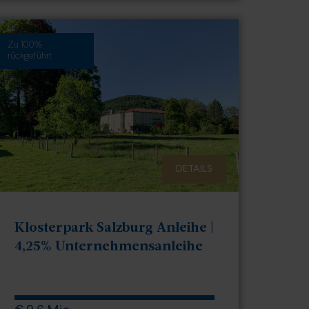
Zu 100%
rückgeführt
DETAILS
Klosterpark Salzburg Anleihe |
4,25% Unternehmensanleihe