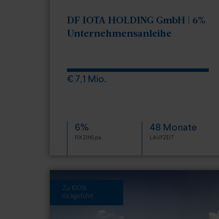
DF IOTA HOLDING GmbH | 6%
Unternehmensanleihe
€ 7,1 Mio.
6%
48 Monate
FIXZINS p.a.
LAUFZEIT
Zu 100%
rückgeführt