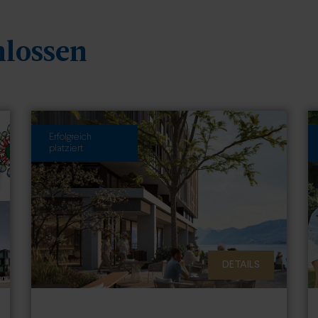
hlossen
Erfolgreich
platziert
DETAILS