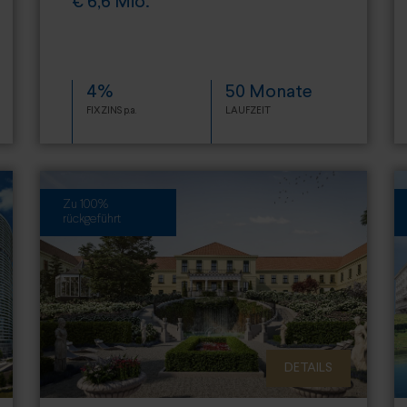
€ 6,6 Mio.
4%
50 Monate
FIXZINS p.a.
LAUFZEIT
Zu 100%
rückgeführt
DETAILS