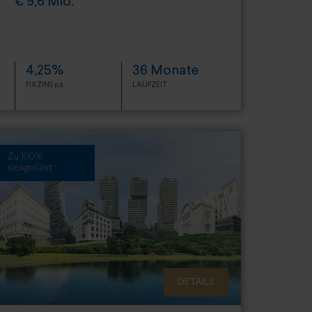
€ 9,6 Mio.
4,25%
36 Monate
FIXZINS p.a.
LAUFZEIT
Zu 100%
rückgeführt
DETAILS