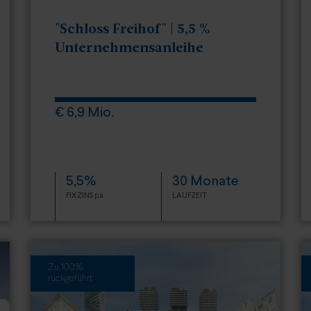
"Schloss Freihof" | 5,5 %
Unternehmensanleihe
€ 6,9 Mio.
5,5%
30 Monate
FIXZINS p.a.
LAUFZEIT
Zu 100%
rückgeführt