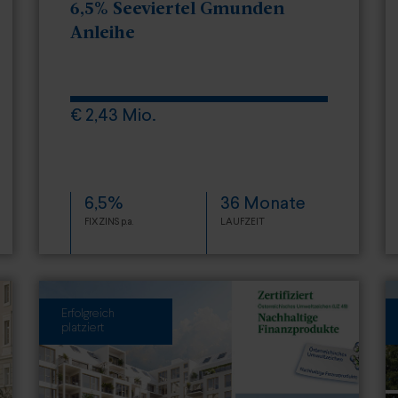
6,5% Seeviertel Gmunden
Anleihe
€ 2,43 Mio.
6,5%
36 Monate
FIXZINS p.a.
LAUFZEIT
Erfolgreich
platziert