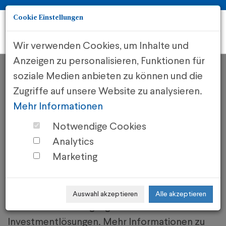
Cookie Einstellungen
Togg
navi
Wir verwenden Cookies, um Inhalte und
Anzeigen zu personalisieren, Funktionen für
soziale Medien anbieten zu können und die
Zugriffe auf unsere Website zu analysieren.
Unser Team
Mehr Informationen
Notwendige Cookies
Analytics
Gemeinsam für Ihren Anlageerfolg! Das
Marketing
ifainvest.at-Management Board vereint
langjährige Expertise und Know-how in der
Entwicklung von Immobilien, der
Auswahl akzeptieren
Alle akzeptieren
Immobilienveranlagung und innovativen
Investmentlösungen. Mehr Informationen zu