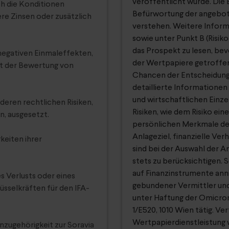
veröffentlicht wurde. Die B
ch die Konditionen
Befürwortung der angebot
re Zinsen oder zusätzlich
verstehen. Weitere Informat
sowie unter Punkt B (Risik
das Prospekt zu lesen, be
) negativen Einmaleffekten,
der Wertpapiere getroffen 
t der Bewertung von
Chancen der Entscheidung 
detaillierte Informationen
und wirtschaftlichen Einz
nderen rechtlichen Risiken,
Risiken, wie dem Risiko ein
n, ausgesetzt.
persönlichen Merkmale der 
Anlageziel, finanzielle Verh
keiten ihrer
sind bei der Auswahl der A
stets zu berücksichtigen. 
auf Finanzinstrumente anni
es Verlusts oder eines
gebundener Vermittler und
üsselkräften für den IFA-
unter Haftung der Omicr
1/E520, 1010 Wien tätig. V
Wertpapierdienstleistung w
nzugehörigkeit zur Soravia