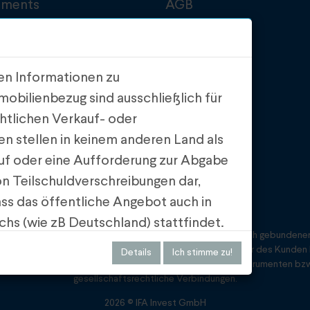
tments
AGB
uns
Impressum
Datenschutz
loads
Compliance
nen Informationen zu
bilienbezug sind ausschließlich für
chtlichen Verkauf- oder
n stellen in keinem anderen Land als
uf oder eine Aufforderung zur Abgabe
n Teilschuldverschreibungen dar,
dass das öffentliche Angebot auch in
chs (wie zB Deutschland) stattfindet.
instrumente annimmt und übermittelt, wird sie als vertraglich gebundener 
für die Teilschuldverschreibungen auf
 GmbH, Opernring 1/E520, 1010 Wien tätig. Vertragspartner des Kunden b
Details
Ich stimme zu!
 der Finanzmarktaufsicht gebilligt
ment GmbH. Zwischen Emittenten von vermittelten Finanzinstrumenten bz
gesellschaftsrechtliche Verbindungen.
pitalmarktprospektpflicht besteht -
2026 © IFA Invest GmbH
gung gestellten Projekt- und