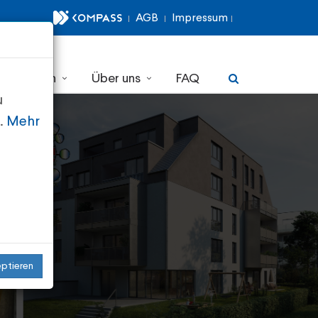
AGB
Impressum
r erfahren
Über uns
FAQ
u
n.
Mehr
eptieren