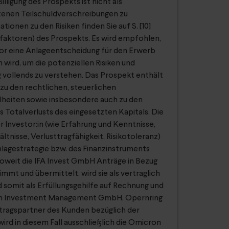
illigung des Prospekts ist nicht als
enen Teilschuldverschreibungen zu
ionen zu den Risiken finden Sie auf S. [10]
ofaktoren) des Prospekts. Es wird empfohlen,
vor eine Anlageentscheidung für den Erwerb
wird, um die potenziellen Risiken und
vollends zu verstehen. Das Prospekt enthält
 zu den rechtlichen, steuerlichen
elheiten sowie insbesondere auch zu den
es Totalverlusts des eingesetzten Kapitals. Die
Investor:in (wie Erfahrung und Kenntnisse,
ältnisse, Verlusttragfähigkeit, Risikotoleranz)
nlagestrategie bzw. des Finanzinstruments
Soweit die IFA Invest GmbH Anträge in Bezug
mmt und übermittelt, wird sie als vertraglich
 somit als Erfüllungsgehilfe auf Rechnung und
on Investment Management GmbH, Opernring
ertragspartner des Kunden bezüglich der
ird in diesem Fall ausschließlich die Omicron