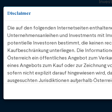
Inves
Über 
Disclaimer
FAQ
Down
Die auf den folgenden Internetseiten enthalte
Unternehmensanleihen und Investments mit Immo
potentielle Investoren bestimmt, die keinen re
Kaufbeschränkung unterliegen. Die Informatione
Österreich ein öffentliches Angebot zum Verka
eines Angebots zum Kauf oder zur Zeichnung vo
sofern nicht explizit darauf hingewiesen wird, 
ausgesuchten Jurisdiktionen außerhalb Österrei
Soweit die IFA Invest GmbH Anträge in Bezug auf Finanz
Das öffentliche Angebot erfolgt ausschließlich 
und unter Haftung der Omicron Investment Management
Grundlage eines Kapitalmarktprospekts, der von
Fall ausschließlich die Omicron Investment Manage
wurde oder – sofern eine Ausnahme von der Ka
anderer von der jeweiligen Emittentin zur Verfü