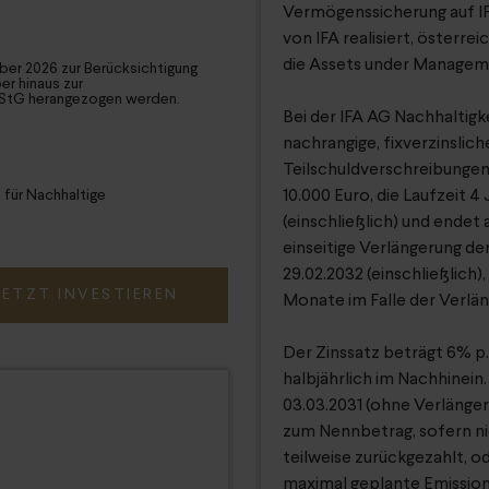
Vermögenssicherung auf IF
von IFA realisiert, österr
die Assets under Manageme
mber 2026 zur Berücksichtigung
r hinaus zur
EStG herangezogen werden.
Bei der IFA AG Nachhaltigk
nachrangige, fixverzinslic
Teilschuldverschreibungen
 für Nachhaltige
10.000 Euro, die Laufzeit 4
(einschließlich) und endet 
einseitige Verlängerung der
29.02.2032 (einschließlich),
JETZT INVESTIEREN
Monate im Falle der Verlä
Der Zinssatz beträgt 6% p.a
halbjährlich im Nachhinein
03.03.2031 (ohne Verlängeru
zum Nennbetrag, sofern nic
teilweise zurückgezahlt, 
maximal geplante Emissions