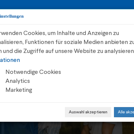
instellungen
rwenden Cookies, um Inhalte und Anzeigen zu
Start
Investments
Meh
alisieren, Funktionen für soziale Medien anbieten z
 und die Zugriffe auf unsere Website zu analysiere
ationen
Notwendige Cookies
leihe
Analytics
Marketing
VESTIEREN
Auswahl akzeptieren
Alle akz