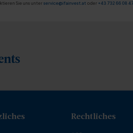
tieren Sie uns unter
service@ifainvest.at
oder
+43 732 66 08 4
ents
zliches
Rechtliches