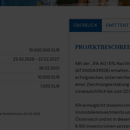
ÜBERBLICK
EMITTENT
PROJEKTBESCHRE
10.000.000 EUR
23.02.2026 - 22.02.2027
Mit der „IFA AG | 6% Nachha
28.02.2031
(AT0000A3RR28) erhalten An
10.000 EUR
erfolgreiches, österreich
einer Zeichnungserklärung 
1.000 EUR
voraussichtlich bis zum 22
IFA ermöglicht Investor:in
Immobilieninvestments un
e Emittentin bis 29.02.2032
Österreich und ist in dies
8.100 Investor:innen setz