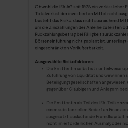
Obwohl die IFA AG seit 1978 ein verlässlicher Pa
Totalverlust der investierten Mittel nicht au
besteht das Risiko, dass nicht ausreichend Mit
um die Zinszahlungen der Anleihe zu leisten o
Rückzahlungsbetrag bei Fälligkeit zurückzahle
Börseneinführung nicht geplant ist, unterliegt
eingeschränkten Veräußerbarkeit.
Ausgewählte Risikofaktoren:
Die Emittentin selbst ist nur teilweise op
Zuführung von Liquidität und Gewinnen s
Beteiligungsgesellschaften angewiesen,
gegenüber Gläubigern und Anlegern bed
Die Emittentin als Teil des IFA-Teilkonze
einen substanziellen Bedarf an Finanzier
ausgesetzt, auslaufende Fremdkapitalfi
nicht im erforderlichen Ausmaß oder nic