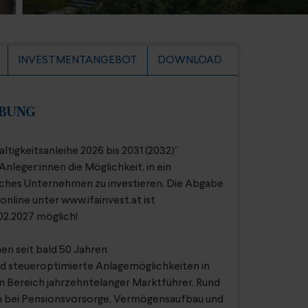
INVESTMENTANGEBOT
DOWNLOAD
IBUNG
ltigkeitsanleihe 2026 bis 2031 (2032)“
leger:innen die Möglichkeit, in ein
isches Unternehmen zu investieren. Die Abgabe
online unter www.ifainvest.at ist
.02.2027 möglich!
nen seit bald 50 Jahren
d steueroptimierte Anlagemöglichkeiten in
em Bereich jahrzehntelanger Marktführer. Rund
en bei Pensionsvorsorge, Vermögensaufbau und