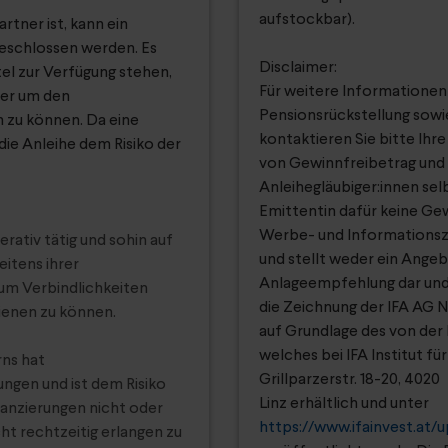
aufstockbar).
rtner ist, kann ein
sgeschlossen werden. Es
Disclaimer:
tel zur Verfügung stehen,
Für weitere Informationen
der um den
Pensionsrückstellung sowi
n zu können. Da eine
kontaktieren Sie bitte Ih
 die Anleihe dem Risiko der
von Gewinnfreibetrag und 
Anleihegläubiger:innen se
Emittentin dafür keine Gew
Werbe- und Informationszw
erativ tätig und sohin auf
und stellt weder ein Ange
eitens ihrer
Anlageempfehlung dar und 
 um Verbindlichkeiten
die Zeichnung der IFA AG N
ienen zu können.
auf Grundlage des von der 
welches bei IFA Institut f
rns hat
Grillparzerstr. 18-20, 4020
ungen und ist dem Risiko
Linz erhältlich und unter
nanzierungen nicht oder
https://www.ifainvest.at
ht rechtzeitig erlangen zu