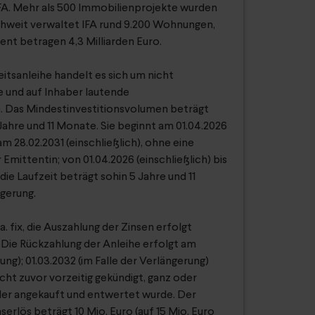
A. Mehr als 500 Immobilienprojekte wurden
eichweit verwaltet IFA rund 9.200 Wohnungen,
nt betragen 4,3 Milliarden Euro.
eitsanleihe handelt es sich um nicht
he und auf Inhaber lautende
. Das Mindestinvestitionsvolumen beträgt
 Jahre und 11 Monate. Sie beginnt am 01.04.2026
am 28.02.2031 (einschließlich), ohne eine
 Emittentin; von 01.04.2026 (einschließlich) bis
 die Laufzeit beträgt sohin 5 Jahre und 11
ngerung.
. fix, die Auszahlung der Zinsen erfolgt
. Die Rückzahlung der Anleihe erfolgt am
ng); 01.03.2032 (im Falle der Verlängerung)
ht zuvor vorzeitig gekündigt, ganz oder
oder angekauft und entwertet wurde. Der
erlös beträgt 10 Mio. Euro (auf 15 Mio. Euro