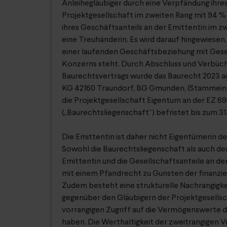
Anleihegläubiger durch eine Verpfändung ihre
Projektgesellschaft im zweiten Rang mit 94 %
ihres Geschäftsanteils an der Emittentin im z
eine Treuhänderin. Es wird darauf hingewiesen,
einer laufenden Geschäftsbeziehung mit Gese
Konzerns steht. Durch Abschluss und Verbüc
Baurechtsvertrags wurde das Baurecht 2023 au
KG 42160 Traundorf, BG Gmunden, (Stammeinla
die Projektgesellschaft Eigentum an der EZ 6
(„Baurechtsliegenschaft“) befristet bis zum 31
Die Emittentin ist daher nicht Eigentümerin d
Sowohl die Baurechtsliegenschaft als auch de
Emittentin und die Gesellschaftsanteile an der
mit einem Pfandrecht zu Gunsten der finanzi
Zudem besteht eine strukturelle Nachrangigke
gegenüber den Gläubigern der Projektgesellsch
vorrangigen Zugriff auf die Vermögenswerte d
haben. Die Werthaltigkeit der zweitrangigen 