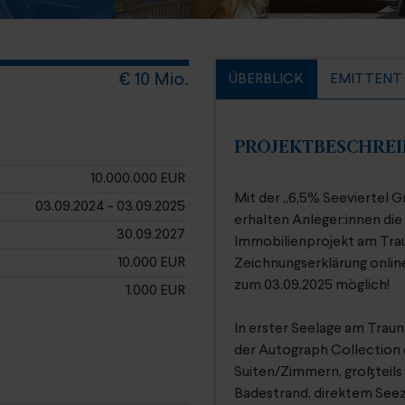
€ 10 Mio.
ÜBERBLICK
EMITTENT
PROJEKTBESCHRE
10.000.000 EUR
Mit der „6,5% Seeviertel
03.09.2024 - 03.09.2025
erhalten Anleger:innen die
30.09.2027
Immobilienprojekt am Trau
10.000 EUR
Zeichnungserklärung online 
zum 03.09.2025 möglich!
1.000 EUR
In erster Seelage am Tra
der Autograph Collection 
Suiten/Zimmern, großteils 
Badestrand, direktem Seez