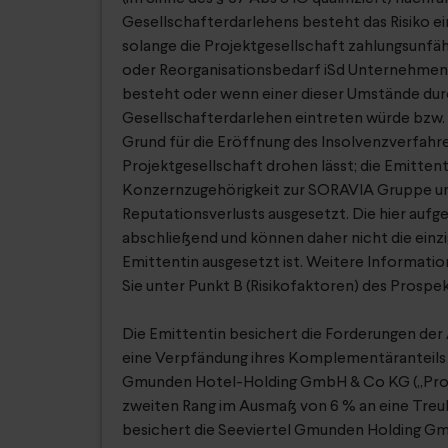
Gesellschafterdarlehens besteht das Risiko e
solange die Projektgesellschaft zahlungsunfäh
oder Reorganisationsbedarf iSd Unternehmen
besteht oder wenn einer dieser Umstände dur
Gesellschafterdarlehen eintreten würde bzw. 
Grund für die Eröffnung des Insolvenzverfahre
Projektgesellschaft drohen lässt; die Emittenti
Konzernzugehörigkeit zur SORAVIA Gruppe un
Reputationsverlusts ausgesetzt. Die hier aufge
abschließend und können daher nicht die einzig
Emittentin ausgesetzt ist. Weitere Informatio
Sie unter Punkt B (Risikofaktoren) des Prospek
Die Emittentin besichert die Forderungen der
eine Verpfändung ihres Komplementäranteils 
Gmunden Hotel-Holding GmbH & Co KG („Proje
zweiten Rang im Ausmaß von 6 % an eine Tre
besichert die Seeviertel Gmunden Holding G