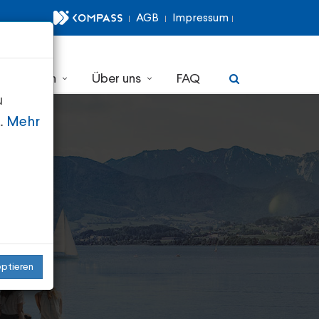
AGB
Impressum
r erfahren
Über uns
FAQ
u
n.
Mehr
eptieren