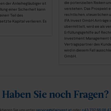
die potenziellen Risiken u
n der Anleihegläubiger ist
verstehen. Das Prospekt en
lung einer Sicherheit kann
rechtlichen, steuerlichen 
inen Teil des
IFA Invest GmbH Anträge 
etzte Kapital verlieren. Es
übermittelt, wird sie als v
Erfüllungsgehilfe auf Rec
Investment Management Gm
Vertragspartner des Kunde
wird in diesem Fall aussc
GmbH.
Haben Sie noch Fragen?
tieren Sie uns unter
service@ifainvest.at
oder
+43 732 66 08 4