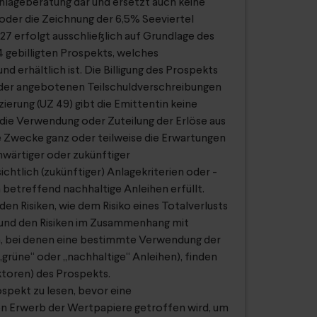
lageberatung dar und ersetzt auch keine
oder die Zeichnung der 6,5% Seeviertel
 erfolgt ausschließlich auf Grundlage des
 gebilligten Prospekts, welches
d erhältlich ist. Die Billigung des Prospekts
g der angebotenen Teilschuldverschreibungen
zierung (UZ 49) gibt die Emittentin keine
 die Verwendung oder Zuteilung der Erlöse aus
e Zwecke ganz oder teilweise die Erwartungen
wärtiger oder zukünftiger
ichtlich (zukünftiger) Anlagekriterien oder -
 betreffend nachhaltige Anleihen erfüllt.
en Risiken, wie dem Risiko eines Totalverlusts
 und den Risiken im Zusammenhang mit
n, bei denen eine bestimmte Verwendung der
 „grüne“ oder „nachhaltige“ Anleihen), finden
aktoren) des Prospekts.
spekt zu lesen, bevor eine
n Erwerb der Wertpapiere getroffen wird, um