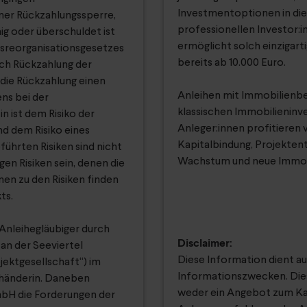
Investmentoptionen in die
iner Rückzahlungssperre,
professionellen Investor:i
ig oder überschuldet ist
ermöglicht solch einzigart
sreorganisationsgesetzes
bereits ab 10.000 Euro.
ch Rückzahlung der
die Rückzahlung einen
Anleihen mit Immobilienbe
ns bei der
klassischen Immobilieninve
n ist dem Risiko der
Anleger:innen profitieren v
d dem Risiko eines
Kapitalbindung, Projektent
führten Risiken sind nicht
Wachstum und neue Immob
en Risiken sein, denen die
nen zu den Risiken finden
ts.
 Anleihegläubiger durch
Disclaimer:
an der Seeviertel
Diese Information dient a
ktgesellschaft“) im
Informationszwecken. Diese
uhänderin. Daneben
weder ein Angebot zum Ka
mbH die Forderungen der