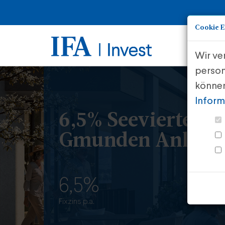
Cookie E
Wir ve
person
können
Inform
6,5% Seeviertel
Gmunden Anleih
6,5%
Fixzins p.a.