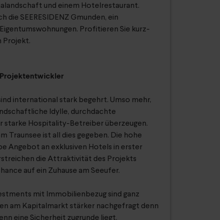
nalandschaft und einem Hotelrestaurant.
rch die SEERESIDENZ Gmunden, ein
igentumswohnungen. Profitieren Sie kurz-
m Projekt.
Projektentwickler
ind international stark begehrt. Umso mehr,
andschaftliche Idylle, durchdachte
r starke Hospitality-Betreiber überzeugen.
 Traunsee ist all dies gegeben. Die hohe
e Angebot an exklusiven Hotels in erster
streichen die Attraktivität des Projekts
Chance auf ein Zuhause am Seeufer.
nvestments mit Immobilienbezug sind ganz
iten am Kapitalmarkt stärker nachgefragt denn
 wenn eine Sicherheit zugrunde liegt.