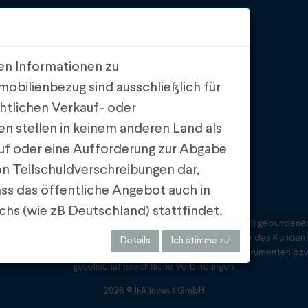
uns
Impressum
Datenschutz
loads
Compliance
nen Informationen zu
bilienbezug sind ausschließlich für
chtlichen Verkauf- oder
n stellen in keinem anderen Land als
uf oder eine Aufforderung zur Abgabe
n Teilschuldverschreibungen dar,
dass das öffentliche Angebot auch in
chs (wie zB Deutschland) stattfindet.
instrumente annimmt und übermittelt, wird sie als vertraglich gebundener 
für die Teilschuldverschreibungen auf
 GmbH, Opernring 1/E520, 1010 Wien tätig. Vertragspartner des Kunden b
Details
Ich stimme zu!
 der Finanzmarktaufsicht gebilligt
ment GmbH. Zwischen Emittenten von vermittelten Finanzinstrumenten bz
gesellschaftsrechtliche Verbindungen.
pitalmarktprospektpflicht besteht -
2026 © IFA Invest GmbH
gung gestellten Projekt- und