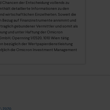
nd Chancen der Entscheidung vollends zu
thält detaillierte Informationen zu den
und wirtschaftlichen Einzelheiten. Soweit die
in Bezug auf Finanzinstrumente annimmt und
ertraglich gebundener Vermittler und somit als
hnung und unter Haftung der Omicron
bH, Opernring 1/E520, 1010 Wien tätig.
n bezüglich der Wertpapierdienstleistung
hließlich die Omicron Investment Management
7-7070