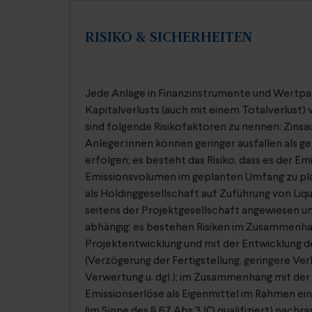
RISIKO & SICHERHEITEN
Jede Anlage in Finanzinstrumente und Wertpap
Kapitalverlusts (auch mit einem Totalverlust
sind folgende Risikofaktoren zu nennen: Zinsa
Anleger:innen können geringer ausfallen als ge
erfolgen; es besteht das Risiko, dass es der Emi
Emissionsvolumen im geplanten Umfang zu plat
als Holdinggesellschaft auf Zuführung von Liq
seitens der Projektgesellschaft angewiesen u
abhängig; es bestehen Risiken im Zusammenha
Projektentwicklung und mit der Entwicklung 
(Verzögerung der Fertigstellung, geringere Ve
Verwertung u. dgl.); im Zusammenhang mit der
Emissionserlöse als Eigenmittel im Rahmen ei
(im Sinne des § 67 Abs 3 IO qualifiziert) nachr