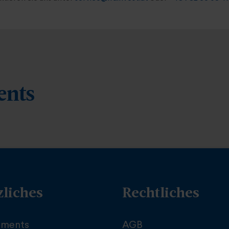
ents
zliches
Rechtliches
tments
AGB