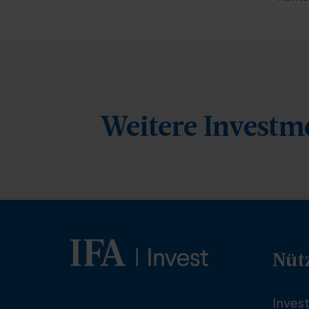
Weitere Investm
Nüt
Inves