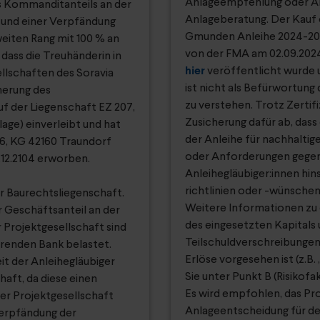
Anlageempfehlung oder An
s Kommanditanteils an der
Anlageberatung. Der Kauf 
 und einer Verpfändung
Gmunden Anleihe 2024-2027
weiten Rang mit 100 % an
von der FMA am 02.09.2024
 dass die Treuhänderin in
hier
veröffentlicht wurde un
llschaften des Soravia
ist nicht als Befürwortun
herung des
zu verstehen. Trotz Zertifi
f der Liegenschaft EZ 207,
Zusicherung dafür ab, dass
ge) einverleibt und hat
der Anleihe für nachhaltig
96, KG 42160 Traundorf
oder Anforderungen gegen
.12.2104 erworben.
Anleihegläubiger:innen hins
richtlinien oder -wünschen
er Baurechtsliegenschaft.
Weitere Informationen zu d
r Geschäftsanteil an der
des eingesetzten Kapitals
 Projektgesellschaft sind
Teilschuldverschreibunge
erenden Bank belastet.
Erlöse vorgesehen ist (z.B.
it der Anleihegläubiger
Sie unter Punkt B (Risikof
aft, da diese einen
Es wird empfohlen, das Pro
er Projektgesellschaft
Anlageentscheidung für de
Verpfändung der