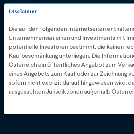
Über 
Disclaimer
FAQ
Down
Die auf den folgenden Internetseiten enthalte
Unternehmensanleihen und Investments mit Immo
potentielle Investoren bestimmt, die keinen re
Kaufbeschränkung unterliegen. Die Informatione
Österreich ein öffentliches Angebot zum Verka
eines Angebots zum Kauf oder zur Zeichnung vo
sofern nicht explizit darauf hingewiesen wird, 
ausgesuchten Jurisdiktionen außerhalb Österrei
Soweit die IFA Invest GmbH Anträge in Bezug auf Finanz
Das öffentliche Angebot erfolgt ausschließlich 
und unter Haftung der Omicron Investment Management
Grundlage eines Kapitalmarktprospekts, der von
Fall ausschließlich die Omicron Investment Manage
wurde oder – sofern eine Ausnahme von der Ka
anderer von der jeweiligen Emittentin zur Verfü