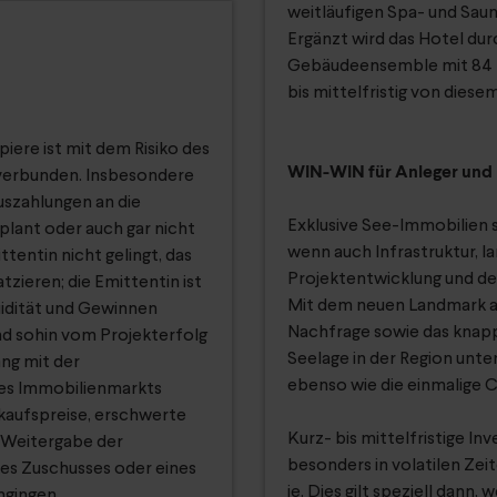
weitläufigen Spa- und Sau
Ergänzt wird das Hotel du
Gebäudeensemble mit 84 E
bis mittelfristig von diese
iere ist mit dem Risiko des
WIN-WIN für Anleger und 
) verbunden. Insbesondere
uszahlungen an die
Exklusive See-Immobilien s
plant oder auch gar nicht
wenn auch Infrastruktur, l
ttentin nicht gelingt, das
Projektentwicklung und de
zieren; die Emittentin ist
Mit dem neuen Landmark am
uidität und Gewinnen
Nachfrage sowie das knapp
nd sohin vom Projekterfolg
Seelage in der Region unter
ng mit der
ebenso wie die einmalige 
des Immobilienmarkts
rkaufspreise, erschwerte
Kurz- bis mittelfristige I
 Weitergabe der
besonders in volatilen Ze
nes Zuschusses oder eines
je. Dies gilt speziell dann,
angingen