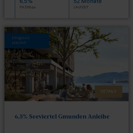
6,5%
52 Monate
FIXZINS p.a.
LAUFZEIT
Erfolgreich
platziert
DETAILS
6,5% Seeviertel Gmunden Anleihe