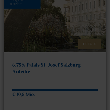
Erfolgreich
platziert
DETAILS
6,75% Palais St. Josef Salzburg
Anleihe
€ 10,9 Mio.