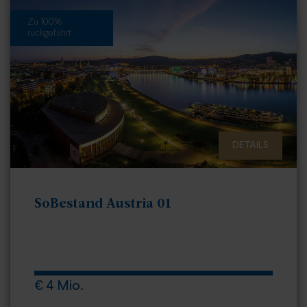
Zu 100%
rückgeführt
DETAILS
SoBestand Austria 01
€ 4 Mio.