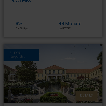
€ 7,1 Mio.
6%
48 Monate
FIXZINS p.a.
LAUFZEIT
Zu 100%
rückgeführt
DETAILS