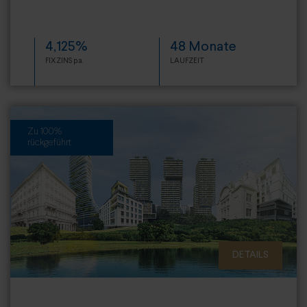
4,125%
48 Monate
FIXZINS p.a.
LAUFZEIT
Zu 100%
rückgeführt
DETAILS