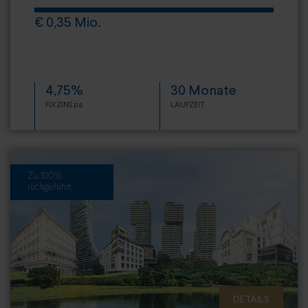
€ 0,35 Mio.
4,75%
30 Monate
FIXZINS p.a.
LAUFZEIT
Zu 100%
rückgeführt
DETAILS